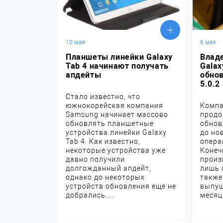
10 мая
6 мая
Планшеты линейки Galaxy
Влад
Tab 4 начинают получать
Galax
апдейты
обнов
5.0.2
Стало известно, что
южнокорейская компания
Компа
Samsung начинает массово
продо
обновлять планшетные
обнов
устройства линейки Galaxy
до но
Tab 4. Как известно,
опера
некоторые устройства уже
Конеч
давно получили
произ
долгожданный апдейт,
лишь 
однако до некоторых
также
устройств обновления еще не
выпущ
добрались....
месяцы