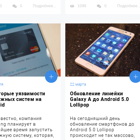
3
0
Подробнее...
1098
0
Подробнее..
ля
22 марта
торые уязвимости
Обновление линейки
ежных систем на
Galaxy A до Android 5.0
id
Lollipop
звестно, компания
На сегодняшний день
ng планирует в
обновление смартфонов до
йшее время запустить
Android 5.0 Lollipop
жную систему, которая,
происходит не так массово,