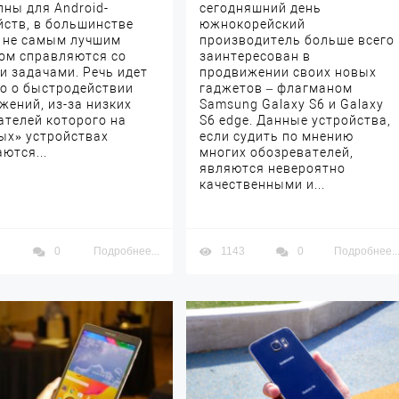
пны для Android-
сегодняшний день
йств, в большинстве
южнокорейский
 не самым лучшим
производитель больше всего
ом справляются со
заинтересован в
и задачами. Речь идет
продвижении своих новых
о о быстродействии
гаджетов – флагманом
жений, из-за низких
Samsung Galaxy S6 и Galaxy
ателей которого на
S6 edge. Данные устройства,
ых» устройствах
если судить по мнению
ются...
многих обозревателей,
являются невероятно
качественными и...
0
Подробнее...
1143
0
Подробнее..