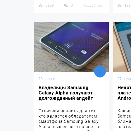
5199
0
Подробнее...
131
28 апреля
27 апре
Владельцы Samsung
Неко
Galaxy Alpha получают
плат
долгожданный апдейт
Andro
Отличная новость для тех,
Как и
кто является обладателем
Samsu
смартфона Samsung Galaxy
ближа
Alpha, вышедшего на свет в
плате