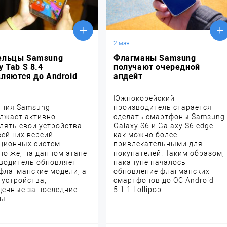
2 мая
ельцы Samsung
Флагманы Samsung
y Tab S 8.4
получают очередной
ляются до Android
апдейт
Южнокорейский
ния Samsung
производитель старается
лжает активно
сделать смартфоны Samsung
лять свои устройства
Galaxy S6 и Galaxy S6 edge
вейших версий
как можно более
ционных систем.
привлекательными для
но же, на данном этапе
покупателей. Таким образом,
водитель обновляет
накануне началось
флагманские модели, а
обновление флагманских
 устройства,
смартфонов до ОС Android
енные за последние
5.1.1 Lollipop....
....