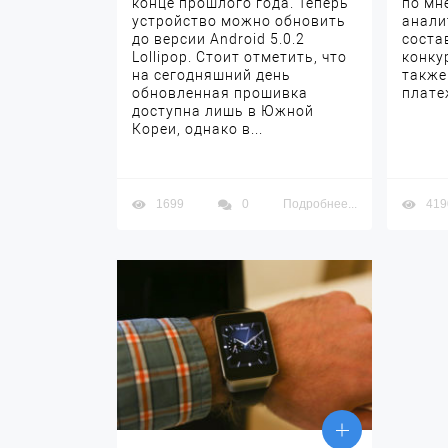
конце прошлого года. Теперь
по мн
устройство можно обновить
анали
до версии Android 5.0.2
соста
Lollipop. Стоит отметить, что
конку
на сегодняшний день
также
обновленная прошивка
плате
доступна лишь в Южной
Кореи, однако в...
1699
0
Подробнее...
419