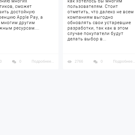
ению многих
как хотелось бы многим
тиков, сможет
пользователям. Стоит
вить достойную
отметить, что далеко не всем
ренцию Apple Pay, а
компаниям выгодно
 многим другим
обновлять свои устаревшие
жным ресурсам....
разработки, так как в этом
случае покупатели будут
делать выбор в...
0
0
Подробнее...
2766
0
Подробнее..