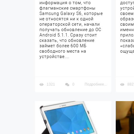
информация о том, что
досту
флагманские смартфоны
устро
Samsung Galaxy S6, которые
своем
не относятся ни к одной
образ
операторской сети, начали
своим
получать обновление до ОС
именн
Android 5.1.1. Сразу стоит
прило
сказать, что обновление
показ
займет более 600 МБ
«слаб
свободного места на
ощуща
устройстве....
1321
0
Подробнее...
882