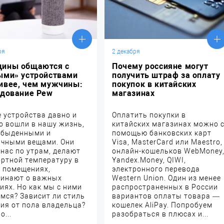
ря
2 декабря
ины общаются с
Почему россияне могут
ыми» устройствами
получить штраф за оплату
ивее, чем мужчины:
покупок в китайских
едование Pew
магазинах
 устройства давно и
Оплатить покупки в
о вошли в нашу жизнь,
китайских магазинах можно 
обыденными и
помощью банковских карт
чными вещами. Они
Visa, MasterCard или Maestro,
 нас по утрам, делают
онлайн-кошельков WebMoney
ртной температуру в
Yandex.Money, QIWI,
 помещениях,
электронного перевода
инают о важных
Western Union. Один из менее
иях. Но как мы с ними
распространенных в России
мся? Зависит ли стиль
вариантов оплаты товара —
ия от пола владельца?
кошелек AliPay. Попробуем
...
разобраться в плюсах и...