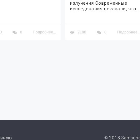
излучения Современные
исследования показали, что...
0
0
Подробнее...
2188
0
Подробнее..
авную
© 2018 Samsung