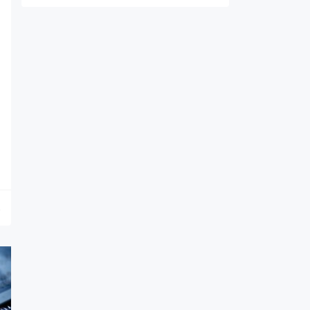
о
.
.