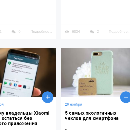
1
0
Подробнее...
6834
2
Подробнее..
ря
29 ноября
му владельцы Xiaomi
5 самых экологичных
 остаться без
чехлов для смартфона
ого приложения