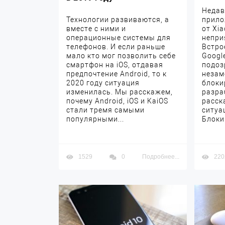
Недав
Технологии развиваются, а
прило
вместе с ними и
от Xi
операционные системы для
непри
телефонов. И если раньше
Встро
мало кто мог позволить себе
Googl
смартфон на iOS, отдавая
подоз
предпочтение Android, то к
незам
2020 году ситуация
блоки
изменилась. Мы расскажем,
разра
почему Android, iOS и KaiOS
расск
стали тремя самыми
ситуа
популярными...
Блокир
1529
0
Подробнее...
220