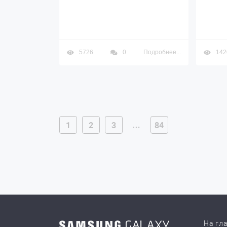
5726
0
Подробнее...
142
…
1
2
3
84
На гл