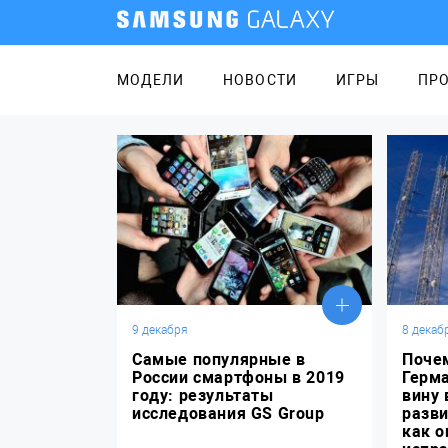
МОДЕЛИ
НОВОСТИ
ИГРЫ
ПР
9 декабря
8 декаб
Самые популярные в
Поче
России смартфоны в 2019
Герм
году: результаты
вину 
исследования GS Group
разви
как о