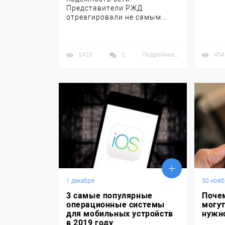
Представители РЖД
отреагировали не самым...
1416
0
Подробнее...
454
1 декабря
30 нояб
3 самые популярные
Поче
операционные системы
могут
для мобильных устройств
нужн
в 2019 году