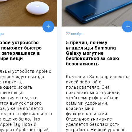
ря
22 ноября
овое устройство
5 причин, почему
e поможет быстро
владельцы Samsung
 затерявшиеся в
Galaxy могут не
тире вещи
беспокоиться за свою
безопасность
льцы устройств Apple с
пением ждут выхода
Компания Samsung известна
о гаджета,
своей заботой о
ающего искать
пользователях. Она
нные вещи.
прилагает много усилий,
мация о том, что
чтобы смартфоны были
ится выпуск такого
самыми удобными,
ра, уже не является
красивыми и
том, хотя официального
функциональными.
а еще не было. Что
Отдельное внимание
 Apple Tag Новый
уделяется безопасности
уар от Apple, который...
устройств. Низкий уровень