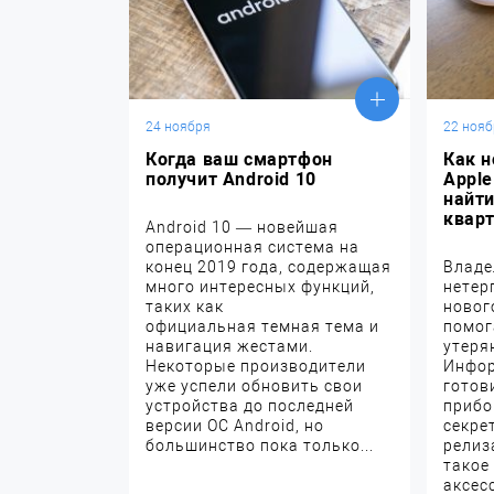
24 ноября
22 нояб
Когда ваш смартфон
Как н
получит Android 10
Appl
найти
квар
Android 10 — новейшая
операционная система на
конец 2019 года, содержащая
Владе
много интересных функций,
нетер
таких как
новог
официальная темная тема и
помог
навигация жестами.
утеря
Некоторые производители
Инфор
уже успели обновить свои
готов
устройства до последней
прибо
версии ОС Android, но
секре
большинство пока только...
релиз
такое
аксесс