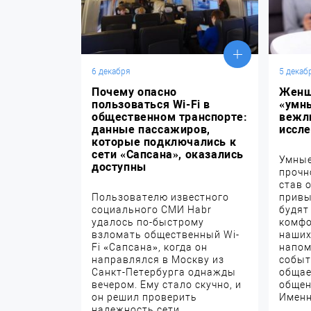
6 декабря
5 декаб
Почему опасно
Женщ
пользоваться Wi-Fi в
«умн
общественном транспорте:
вежл
данные пассажиров,
иссл
которые подключались к
сети «Сапсана», оказались
Умные
доступны
прочн
став 
Пользователю известного
привы
социального СМИ Habr
будят
удалось по-быстрому
комфо
взломать общественный Wi-
наших
Fi «Сапсана», когда он
напом
направлялся в Москву из
событ
Санкт-Петербурга однажды
общае
вечером. Ему стало скучно, и
общен
он решил проверить
Именно
надежность сети.