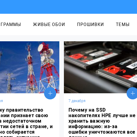
ОГРАММЫ
ЖИВЫЕ ОБОИ
ПРОШИВКИ
ТЕМЫ
ря
7 декабря
му правительство
Почему на SSD
ании признает свою
накопителях HPE лучше не
в недостаточном
хранить важную
тии сетей в стране, и
информацию: из-за
но собирается
ошибки уничтожаются все