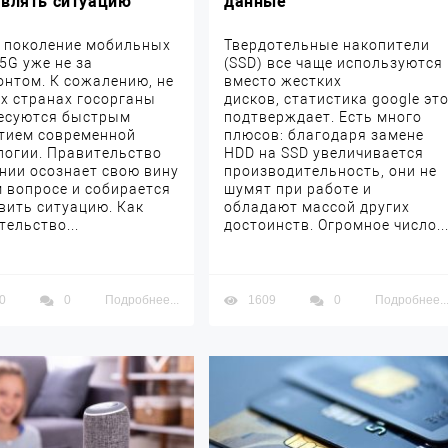
авлять ситуацию
данные
 поколение мобильных
Твердотельные накопители
 5G уже не за
(SSD) все чаще используются
онтом. К сожалению, не
вместо жестких
ех странах госорганы
дисков, статистика google эт
есуются быстрым
подтверждает. Есть много
тием современной
плюсов: благодаря замене
логии. Правительство
HDD на SSD увеличивается
нии осознает свою вину
производительность, они не
м вопросе и собирается
шумят при работе и
вить ситуацию. Как
обладают массой других
тельство...
достоинств. Огромное число..
0
0
Подробнее...
1609
0
Подробнее..