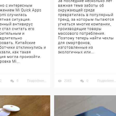
За последние несколько лет
но с интересным
важная тема заботы об
жением Mi Quick Apps
окружающей среде
aomi случилась
превратилась в популярный
ятная ситуация.
тренд, за которым пытаются
енный антивирус
угнаться многие компании,
e стал считать его
производящие товары
рительным и
массового потребления.
едлительно
Поэтому теперь найти чехлы
ровать. Китайские
для смартфонов,
ботчики откликнулись и
изготовленные из
азали, как такая
экологичных или...
ция могла произойти.
овка Mi...
2
0
Подробнее...
2083
0
Подробнее..