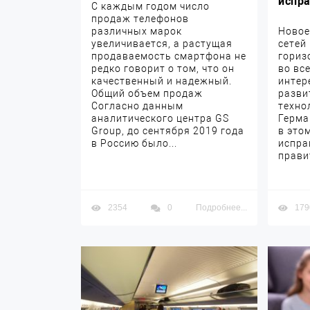
испр
С каждым годом число
продаж телефонов
различных марок
Новое
увеличивается, а растущая
сетей
продаваемость смартфона не
гориз
редко говорит о том, что он
во вс
качественный и надежный.
интер
Общий объем продаж
разви
Согласно данным
техно
аналитического центра GS
Герма
Group, до сентября 2019 года
в это
в Россию было...
испра
прави
2354
0
Подробнее...
179