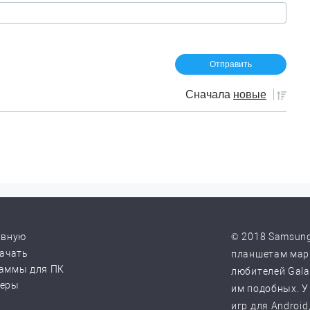
Сначала
новые
авную
© 2018 Samsung
качать
планшетам марк
аммы для ПК
любителей Galax
веры
им подобных. У
игр для Android