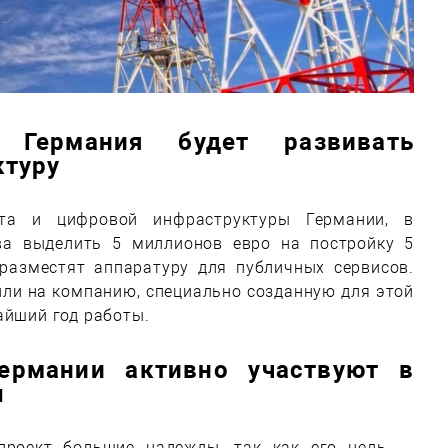
о Германия будет развивать
ктуру
та и цифровой инфраструктуры Германии, в
ва выделить 5 миллионов евро на постройку 5
разместят аппаратуру для публичных сервисов.
или на компанию, специально созданную для этой
айший год работы.
ермании активно участвуют в
ы
проект большие надежды, так как его цель —