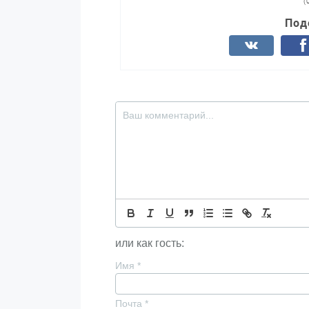
(
Под
или как гость:
Имя
*
Почта
*