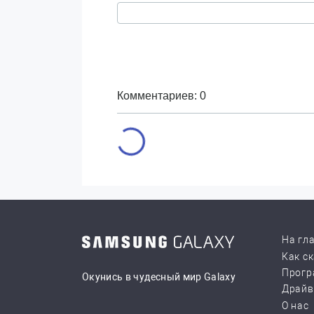
Комментариев: 0
На гл
Как с
Прогр
Окунись в чудесный мир Galaxy
Драй
О нас