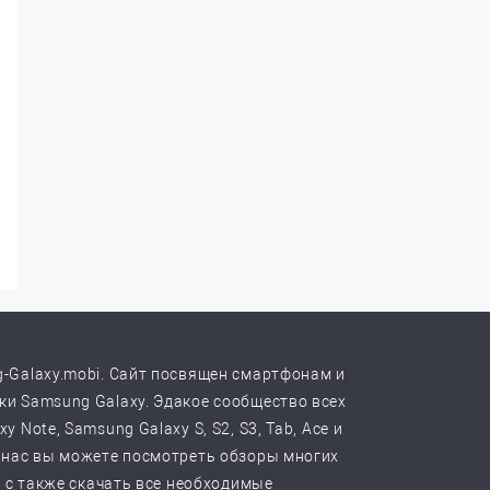
-Galaxy.mobi. Сайт посвящен смартфонам и
и Samsung Galaxy. Эдакое сообщество всех
y Note, Samsung Galaxy S, S2, S3, Tab, Ace и
 нас вы можете посмотреть обзоры многих
, с также скачать все необходимые