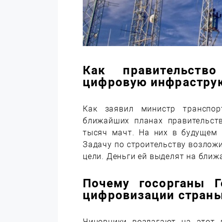
Как правительств
цифровую инфрастру
Как заявил министр транспор
ближайших планах правительст
тысяч мачт. На них в будущем 
Задачу по строительству возлож
цели. Деньги ей выделят на ближ
Почему госорганы Г
цифровизации стран
Чиновники возлагают на этот 