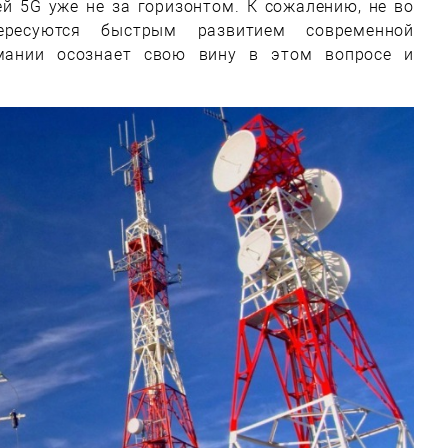
й 5G уже не за горизонтом. К сожалению, не во
ересуются быстрым развитием современной
рмании осознает свою вину в этом вопросе и