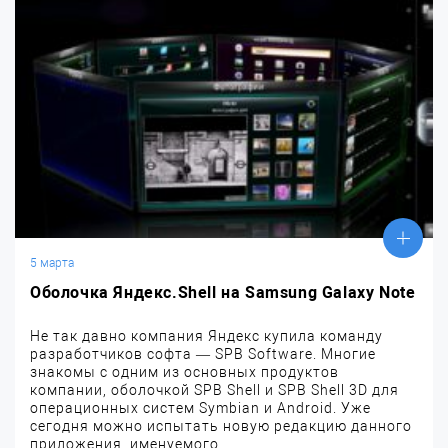
5 марта
Оболочка Яндекс.Shell на Samsung Galaxy Note
Не так давно компания Яндекс купила команду
разработчиков софта — SPB Software. Многие
знакомы с одним из основных продуктов
компании, оболочкой SPB Shell и SPB Shell 3D для
операционных систем Symbian и Android. Уже
сегодня можно испытать новую редакцию данного
приложения, именуемого...