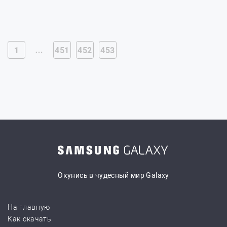
…
1
451
452
453
Окунись в чудесный мир Galaxy
На главную
Как скачать