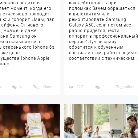
менного родителя
как действовать при
пает момент, когда его
поломках Зачем обращаться
-летнее чадо приходит
к дилетантам или
хню и говорит «Мам, пап
ремонтировать Samsung
у айфон». От нового
Galaxy А50, если потом все
i, Huawei и даже
равно придется нести
ана Samsung он
аппарат в профессиональны
ез отказывается в
сервис? Лучше сразу
у старенького Iphone 6s
обратится к обученным
 же цене.
специалистам, работающим в
ущества Iphone Apple
соответствии с техническим...
вно...
4
4
Подробнее...
2421
1
Подробнее..