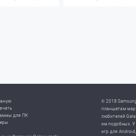
авную
© 2018 Samsung
качать
планшетам марк
аммы для ПК
любителей Galax
веры
им подобных. У
игр для Android