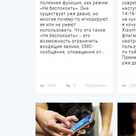
полезная функция, как режим
совре
«Не беспокоить». Она
насту
существует уже давно, но
14-16
многие почему-то игнорируют
на ку
ее или не умеют
я хоч
использовать. Что это такое
Xiaom
«Не беспокоить» – это
флагм
возможность ограничить
наотр
входящие звонки, СМС-
польз
сообщения, оповещения от...
по той
Преим
уже да
5289
0
Подробнее...
235