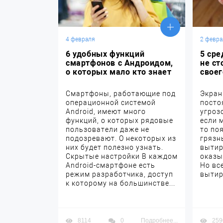
4 февраля
2 февра
6 удобных функций
5 сре
смартфонов с Андроидом,
не ст
о которых мало кто знает
свое
Смартфоны, работающие под
Экран
операционной системой
посто
Android, имеют много
угроз
функций, о которых рядовые
если 
пользователи даже не
то по
подозревают. О некоторых из
грязн
них будет полезно узнать.
вытир
Скрытые настройки В каждом
оказы
Android-смартфоне есть
Но вс
режим разработчика, доступ
вытир
к которому на большинстве...
8114
0
Подробнее...
259