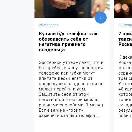
25 февраля
20 фев
Купили б/у телефон: как
7 пр
обезопасить себя от
такси
негатива прежнего
Роск
владельца
К дек
Эзотерики утверждают, что и
Роска
батарейка, и «внутренности»
масшт
телефона как губка могут
серви
впитать весь негатив от
транс
предыдущих владельцев и он
Участ
может перейти к вам.
48 кр
Защитить себя от этой
котор
негативной энергии можно
копил
разными способами. 1 месяц
склад
Если вам не «горит»
резул
заменить старый телефон...
позици