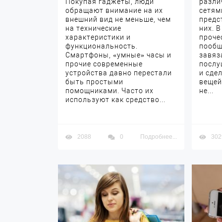
Покупая гаджеты, люди
разли
обращают внимание на их
сетям
внешний вид не меньше, чем
предс
на технические
них. 
характеристики и
проче
функциональность.
пообщ
Смартфоны, «умные» часы и
завяз
прочие современные
послу
устройства давно перестали
и сде
быть простыми
вещей
помощниками. Часто их
не...
используют как средство...
2088
0
Подробнее...
302