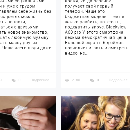
чными социальными
время, когда ребенок
и и уже с трудом
получает свой первый
тавляем себе жизнь без
телефон. Чаще это
В соцсетях можно
бюджетная модель — ее не
сть новости,
жалко разбить, потерять,
аться с друзьями,
подхватить вирус. Blackview
ать новое знакомство,
A60 pro У этого смартфона
шать любимую музыку
весьма демократичная цена.
лать массу других
Большой экран в 6 дюймов
. Чаще всего люди даже
позволяет играть и смотреть
видео, не...
9
0
Подробнее...
2180
0
Подробнее..