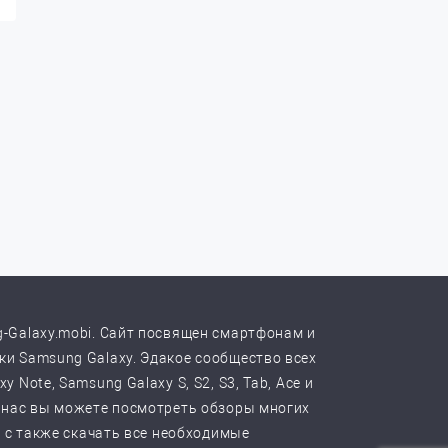
-Galaxy.mobi. Сайт посвящен смартфонам и
и Samsung Galaxy. Эдакое сообщество всех
y Note, Samsung Galaxy S, S2, S3, Tab, Ace и
 нас вы можете посмотреть обзоры многих
, с также скачать все необходимые