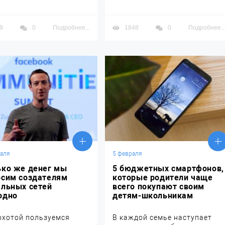
9
0
Подробнее...
1848
0
Подробнее..
раля
5 февраля
ько же денег мы
5 бюджетных смартфонов,
осим создателям
которые родители чаще
альных сетей
всего покупают своим
одно
детям-школьникам
охотой пользуемся
В каждой семье наступает