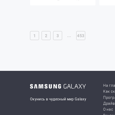
…
1
2
3
453
На гл
Как с
Прогр
Окунись в чудесный мир Galaxy
Драй
О нас