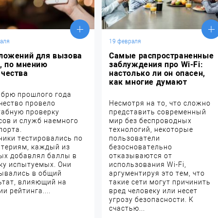
раля
19 февраля
иложений для вызова
Самые распространенные
, по мнению
заблуждения про Wi-Fi:
ачества
настолько ли он опасен,
как многие думают
абрю прошлого года
чество провело
Несмотря на то, что сложно
абную проверку
представить современный
сов и служб наемного
мир без беспроводных
порта.
технологий, некоторые
ники тестировались по
пользователи
итериям, каждый из
безосновательно
ых добавлял баллы в
отказываются от
ку испытуемых. Они
использования Wi-Fi,
ывались в общий
аргументируя это тем, что
ьтат, влияющий на
такие сети могут причинить
и рейтинга....
вред человеку или несет
угрозу безопасности. К
счастью...