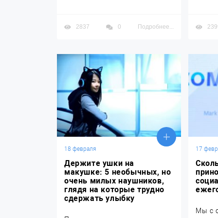
2837
0
Подробнее...
239
18 февраля
17 фев
Держите ушки на
Скол
макушке: 5 необычных, но
прин
очень милых наушников,
соци
глядя на которые трудно
ежег
сдержать улыбку
Мы с 