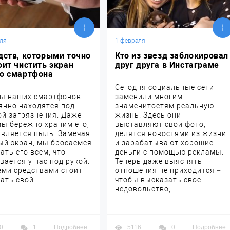
ля
1 февраля
дств, которыми точно
Кто из звезд заблокировал
оит чистить экран
друг друга в Инстаграме
го смартфона
Сегодня социальные сети
ы наших смартфонов
заменили многим
янно находятся под
знаменитостям реальную
ой загрязнения. Даже
жизнь. Здесь они
мы бережно храним его,
выставляют свои фото,
является пыль. Замечая
делятся новостями из жизни
ый экран, мы бросаемся
и зарабатывают хорошие
ать его всем, что
деньги с помощью рекламы.
вается у нас под рукой.
Теперь даже выяснять
еми средствами стоит
отношения не приходится −
ать свой...
чтобы высказать свое
недовольство,...
0
1
Подробнее...
5116
0
Подробнее..