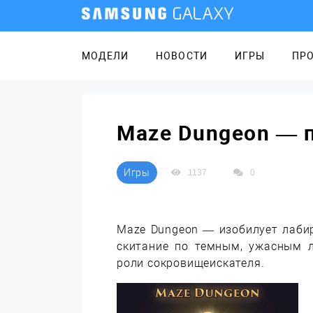
МОДЕЛИ
НОВОСТИ
ИГРЫ
ПР
Maze Dungeon — 
Игры
1137
0
Maze Dungeon — изобилует лабир
скитание по темным, ужасным л
роли сокровищеискателя.