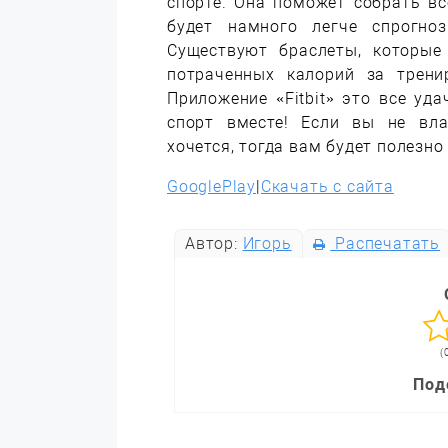
спорте. Она поможет собрать вс
будет намного легче спрогно
Существуют браслеты, которые
потраченных калорий за трени
Приложение «Fitbit» это все уд
спорт вместе! Если вы не вла
хочется, тогда вам будет полезн
GooglePlay
|
Скачать с сайта
Автор:
Игорь
Распечатать
(
Под