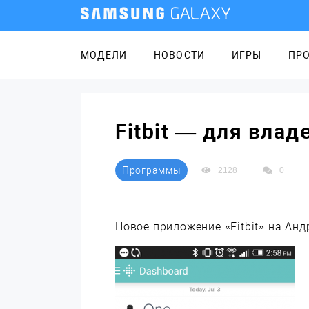
МОДЕЛИ
НОВОСТИ
ИГРЫ
ПР
Fitbit — для вла
Программы
2128
0
Новое приложение «Fitbit» на Ан