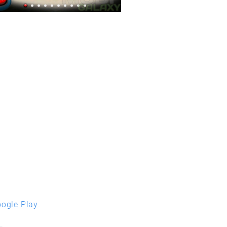
ogle Play
.