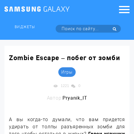
ВИДЖЕТЫ
Zombie Escape – побег от зомби
Игры
1221
0
Автор:
Pryanik_IT
А вы когда-то думали, что вам придется
удирать от толпы разъяренных зомби для
того чтобы остаться в живых?
Герои игрушки