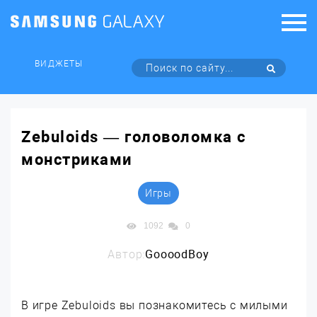
ВИДЖЕТЫ
Zebuloids — головоломка с
монстриками
Игры
1092
0
Автор:
GoooodBoy
В игре Zebuloids вы познакомитесь с милыми