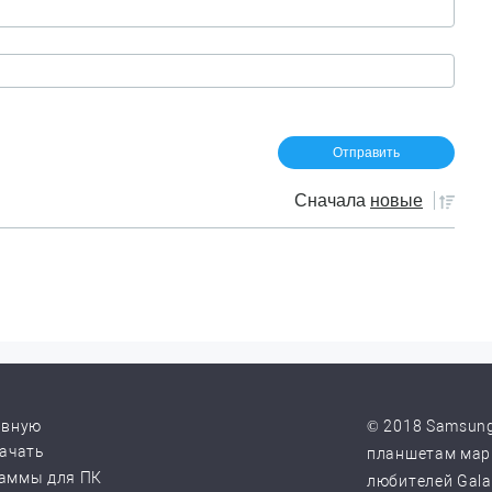
Сначала
новые
авную
© 2018 Samsung
качать
планшетам марк
аммы для ПК
любителей Galax