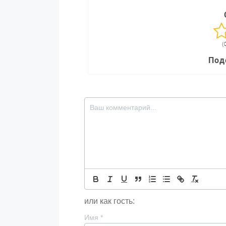
(
Под
или как гость:
Имя
*