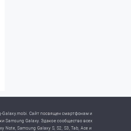
-Galaxy.mobi. Сайт посвящен смартфонам и
и Samsung Galaxy. Эдакое сообщество всех
y Note, Samsung Galaxy S, S2, S3, Tab, Ace и