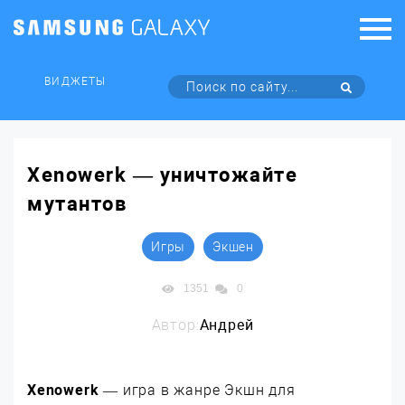
ВИДЖЕТЫ
Xenowerk — уничтожайте
мутантов
Игры
Экшен
1351
0
Автор:
Андрей
Xenowerk
— игра в жанре Экшн для