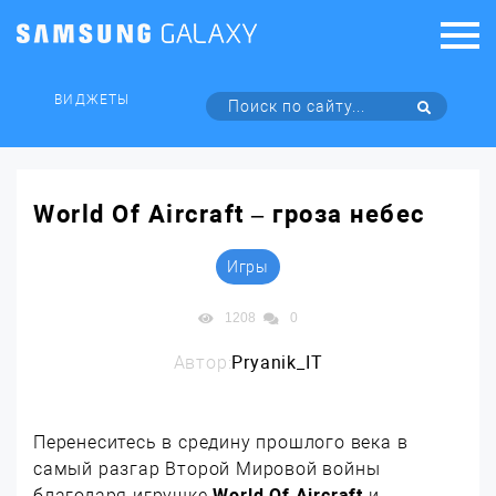
ВИДЖЕТЫ
World Of Aircraft – гроза небес
Игры
1208
0
Автор:
Pryanik_IT
Перенеситесь в средину прошлого века в
самый разгар Второй Мировой войны
благодаря игрушке
World Of Aircraft
и