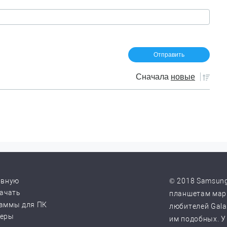
Сначала
новые
авную
© 2018 Samsung
качать
планшетам марк
аммы для ПК
любителей Galax
веры
им подобных. У