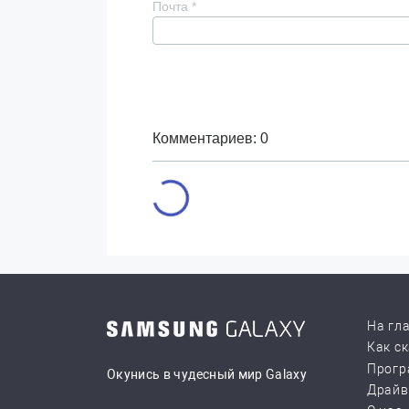
Почта
*
Комментариев: 0
На гл
Как с
Прогр
Окунись в чудесный мир Galaxy
Драй