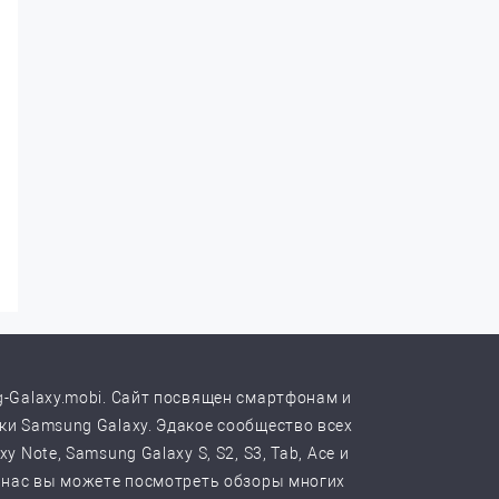
-Galaxy.mobi. Сайт посвящен смартфонам и
и Samsung Galaxy. Эдакое сообщество всех
y Note, Samsung Galaxy S, S2, S3, Tab, Ace и
 нас вы можете посмотреть обзоры многих