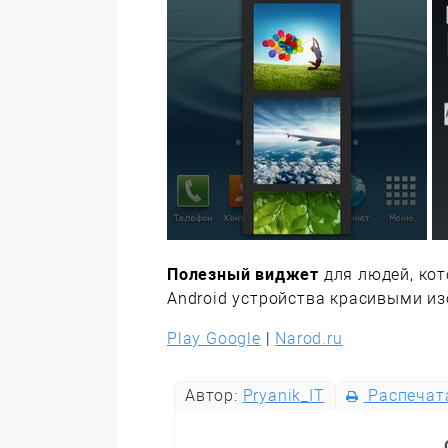
Полезный виджет
для людей, кот
Android устройства красивыми и
Play Google
|
Narod.ru
Автор:
Pryanik_IT
Распечат