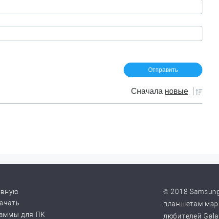
Сначала
новые
авную
© 2018 Samsung
качать
планшетам марк
аммы для ПК
любителей Galax