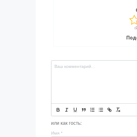
(
Под
или как гость:
Имя
*