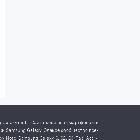
-Galaxy.mobi. Сайт посвящен смартфонам и
и Samsung Galaxy. Эдакое сообщество всех
y Note, Samsung Galaxy S, S2, S3, Tab, Ace и