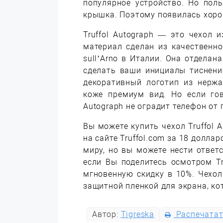
популярное устройство. Но пол
крышка. Поэтому появилась хоро
Truffol Autograph — это чехол и
материал сделан из качественно
sull’Arno в Италии. Она отдела
сделать ваши инициалы тиснени
декоративный логотип из нержа
коже премиум вид. Но если гов
Autograph не оградит телефон от
Вы можете купить чехол Truffol 
на сайте Truffol.com за 18 долла
миру, но вы можете нести ответ
если Вы поделитесь осмотром Tr
мгновенную скидку в 10%. Чехол
защитной пленкой для экрана, ко
Автор:
Tigreska
Распечата