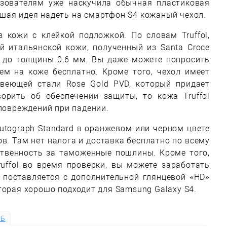
ьзователям уже наскучила обычная пластиковая
шая идея надеть на смартфон S4 кожаный чехол.
з кожи с клейкой подложкой. По словам Truffol,
й итальянской кожи, полученный из Santa Croce
на до толщины 0,6 мм. Вы даже можете попросить
ем на коже бесплатно. Кроме того, чехол имеет
веющей стали Rose Gold PVD, который придает
орить об обеспечении защиты, то кожа Truffol
 повреждений при падении.
Autograph Standard в оранжевом или черном цвете
ров. Там нет налога и доставка бесплатно по всему
ственность за таможенные пошлины. Кроме того,
uffol во время проверки, вы можете заработать
 поставляется с дополнительной глянцевой «HD»
торая хорошо подходит для Samsung Galaxy S4.
ть