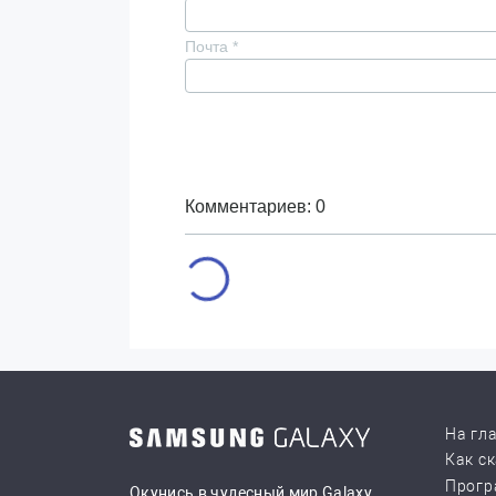
Почта
*
Комментариев: 0
На гл
Как с
Прогр
Окунись в чудесный мир Galaxy