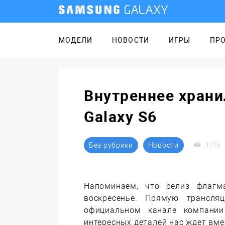
МОДЕЛИ
НОВОСТИ
ИГРЫ
ПР
Внутреннее хран
Galaxy S6
Без рубрики
Новости
1775
Напоминаем, что релиз флагм
воскресенье. Прямую трансля
официальном канале компании
интересных деталей нас ждет вме