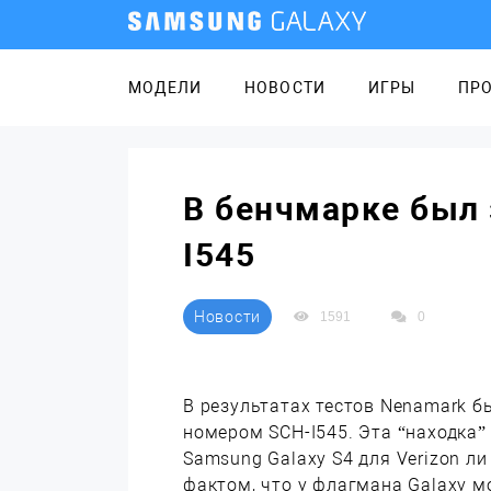
МОДЕЛИ
НОВОСТИ
ИГРЫ
ПР
В бенчмарке был
I545
Новости
1591
0
В результатах тестов Nenamark 
номером SCH-I545. Эта “находка”
Samsung Galaxy S4 для Verizon л
фактом, что у флагмана Galaxy м