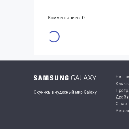
Комментариев: 0
На гл
Как с
Прогр
Окунись в чудесный мир Galaxy
Драй
О нас
Рекла