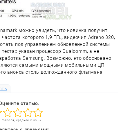
enamark можно увидеть, что новинка получит
частота которого 1,9 ГГц, видеочип Adreno 320,
аботать под управлением обновленной системы
 в тестах указан процессор Qualcomm, а не
азработка Samsung. Возможно, это обосновано
являются самыми мощными мобильными ЦП.
го анонса столь долгожданного флагмана.
ать
Оцените статью:
0 голосов, среднее: 0 из 5)
елитесь с друзьями!