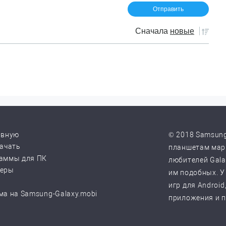
Сначала
новые
авную
© 2018 Samsung
качать
планшетам марк
аммы для ПК
любителей Galax
веры
им подобных. У
игр для Android
ма на Samsung-Galaxy.mobi
приложения и 