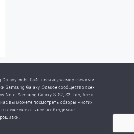
-Galaxy.mobi. Сайт посвящен смартфонам и
и Samsung Galaxy. Эдакое сообщество всех
y Note, Samsung Galaxy S, S2, S3, Tab, Ace и
 нас вы можете посмотреть обзоры многих
, с также скачать все необходимые
прошивки.