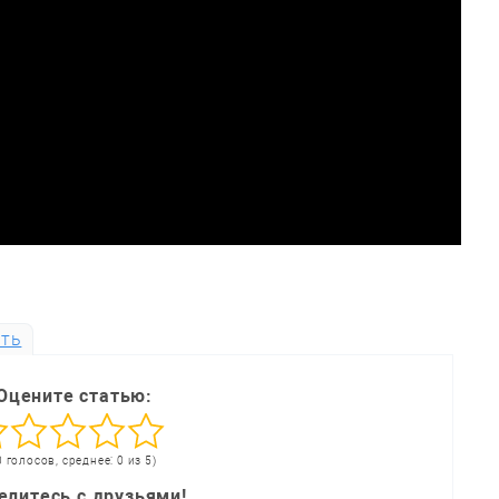
ть
Оцените статью:
0 голосов, среднее: 0 из 5)
елитесь с друзьями!