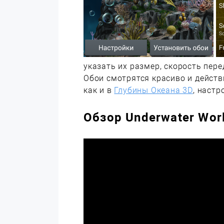
указать их размер, скорость пере
Обои смотрятся красиво и действ
как и в
Глубины Океана 3D
, настр
Обзор Underwater Worl