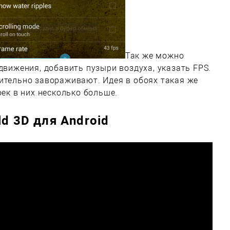
Так же можно
движения, добавить пузыри воздуха, указать FPS.
ительно завораживают. Идея в обоях такая же
оек в них несколько больше.
d 3D для Android