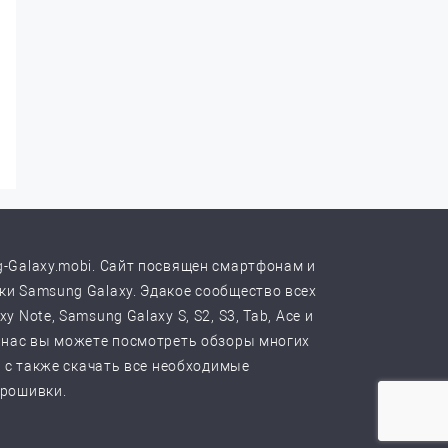
-Galaxy.mobi. Сайт посвящен смартфонам и
и Samsung Galaxy. Эдакое сообщество всех
y Note, Samsung Galaxy S, S2, S3, Tab, Ace и
 нас вы можете посмотреть обзоры многих
, с также скачать все необходимые
прошивки.