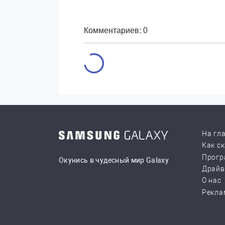
Комментариев: 0
На гл
Как с
Прогр
Окунись в чудесный мир Galaxy
Драй
О нас
Рекла