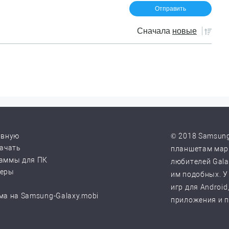
Сначала
новые
авную
© 2018 Samsung
качать
планшетам марк
аммы для ПК
любителей Galax
веры
им подобных. У
игр для Android
ма на Samsung-Galaxy.mobi
приложения и 