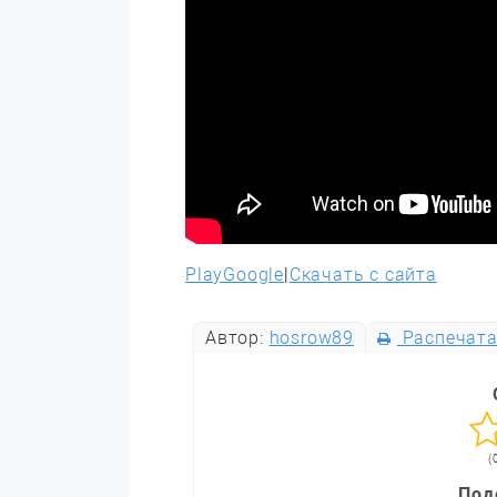
PlayGoogle
|
Скачать с сайта
Автор:
hosrow89
Распечата
(
Под