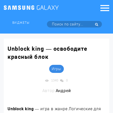
ВИДЖЕТЫ
Unblock king — освободите
красный блок
Игры
1340
0
Автор:
Андрей
Unblock king
— игра в жанре Логические для