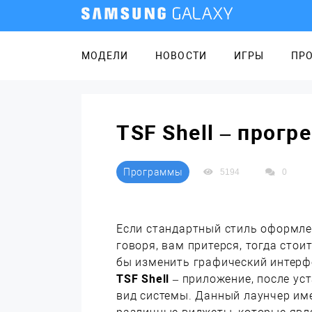
МОДЕЛИ
НОВОСТИ
ИГРЫ
ПР
TSF Shell – прог
Программы
5194
0
Если стандартный стиль оформле
говоря, вам притерся, тогда стои
бы изменить графический интерф
TSF Shell
– приложение, после уст
вид системы. Данный лаунчер им