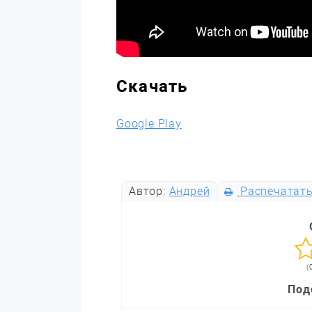
Скачать
Google Play
Автор:
Андрей
Распечатат
(
Под