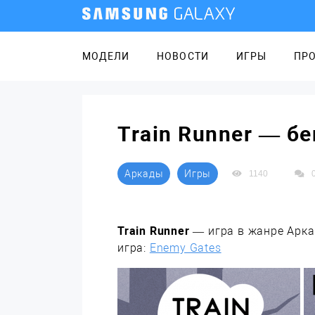
МОДЕЛИ
НОВОСТИ
ИГРЫ
ПР
Train Runner — бе
Аркады
Игры
1140
Train Runner
— игра в жанре Аркад
игра:
Enemy Gates