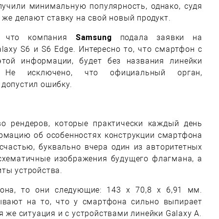
лучили минимальную популярность, однако, судя
 же делают ставку на свой новый продукт.
о, что компания
Samsung
подала заявки на
axy S6 и S6 Edge. Интересно то, что смартфон с
этой информации, будет без названия линейки
». Не исключено, что официальный орган,
 допустил ошибку.
о рендеров, которые практически каждый день
ормацию об особенностях конструкции смартфона
 счастью, буквально вчера один из авторитетных
 схематичные изображения будущего флагмана, а
иты устройства.
она, то они следующие: 143 x 70,8 x 6,91 мм.
вают на то, что у смартфона сильно выпирает
я же ситуация и с устройствами линейки Galaxy A.