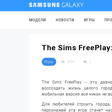
МОДЕЛИ
НОВОСТИ
ИГРЫ
ПР
The Sims FreePla
Игры
6088
1
The Sims FreePlay – это дав
воссоздать жизнь целого горо
мобильная версия всё никак не в
Для любителей строить города,
персонажей эта игра станет на