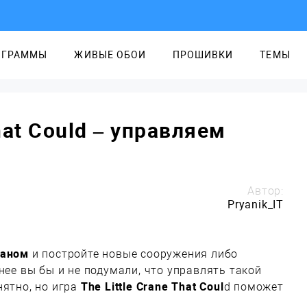
ОГРАММЫ
ЖИВЫЕ ОБОИ
ПРОШИВКИ
ТЕМЫ
That Could – управляем
Автор:
Pryanik_IT
раном
и постройте новые сооружения либо
нее вы бы и не подумали, что управлять такой
нятно, но игра
The Little Crane That Coul
d поможет