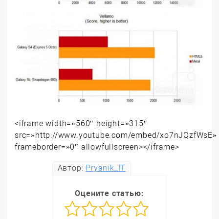
<iframe width=»560″ height=»315″
src=»http://www.youtube.com/embed/xo7nJQzfWsE»
frameborder=»0″ allowfullscreen></iframe>
Автор:
Pryanik_IT
Оцените статью: