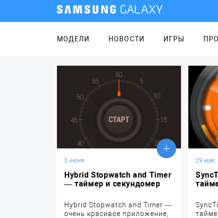
МОДЕЛИ
НОВОСТИ
ИГРЫ
ПР
5 июня
29 мая
Hybrid Stopwatch and Timer
Sync
— таймер и секундомер
тайм
Hybrid Stopwatch and Timer —
SyncT
очень красивое приложение,
тайме