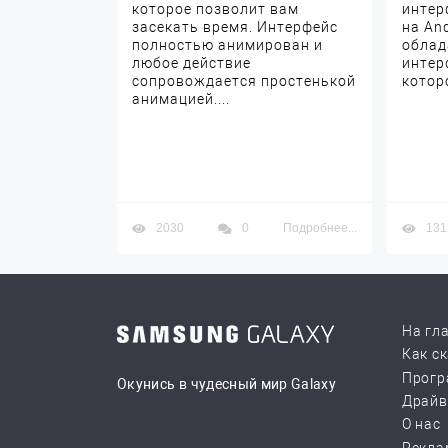
которое позволит вам
интер
засекать время. Интерфейс
на An
полностью анимирован и
облад
любое действие
интер
сопровождается простенькой
котор
анимацией....
2030
0
Подробнее...
131
На гл
Как с
Прогр
Окунись в чудесный мир Galaxy
Драй
О нас
Рекла