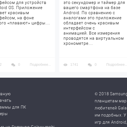
фейсом для устройств
это секундомер и таймер для
doid OS. Приложение
вашего смартфона на базе
ает красивым
Android. По сравнению с
фейсом, на фоне
аналогами это приложение
ого «плавают» цифры....
обладает очень красивым
интерфейсом с
анимацией. Все измерения
проводятся на виртуальном
хронометре....
2
0
Подробнее...
1741
0
Подробнее..
авную
© 2018 Samsung
качать
планшетам марк
аммы для ПК
любителей Galax
веры
им подобных. У
игр для Android
ма на Samsung-Galaxy.mobi