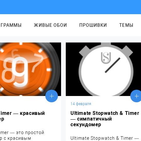
ОГРАММЫ
ЖИВЫЕ ОБОИ
ПРОШИВКИ
ТЕМЫ
14 февраля
Timer — красивый
Ultimate Stopwatch & Timer
ер
— симпатичный
секундомер
imer — это простой
р с красивым
Ultimate Stopwatch & Timer —