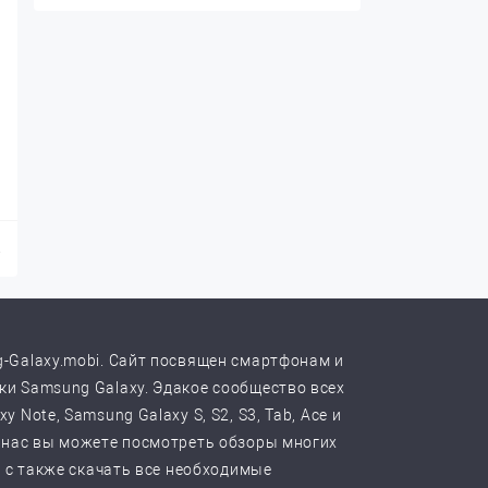
.
-Galaxy.mobi. Сайт посвящен смартфонам и
и Samsung Galaxy. Эдакое сообщество всех
y Note, Samsung Galaxy S, S2, S3, Tab, Ace и
 нас вы можете посмотреть обзоры многих
, с также скачать все необходимые