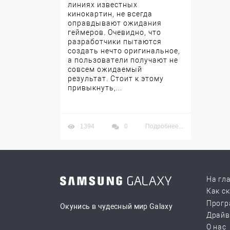
линиях известных
кинокартин, не всегда
оправдывают ожидания
геймеров. Очевидно, что
разработчики пытаются
создать нечто оригинальное,
а пользователи получают не
совсем ожидаемый
результат. Стоит к этому
привыкнуть,...
1394
0
Подробнее...
На гл
Как с
Прогр
Окунись в чудесный мир Galaxy
Драй
О нас