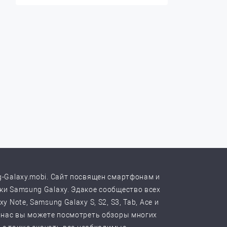
-Galaxy.mobi. Сайт посвящен смартфонам и
и Samsung Galaxy. Эдакое сообщество всех
y Note, Samsung Galaxy S, S2, S3, Tab, Ace и
 нас вы можете посмотреть обзоры многих