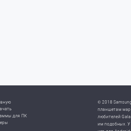
авную
© 2018 Samsung
качать
планшетам марк
аммы для ПК
любителей Galax
веры
им подобных. У