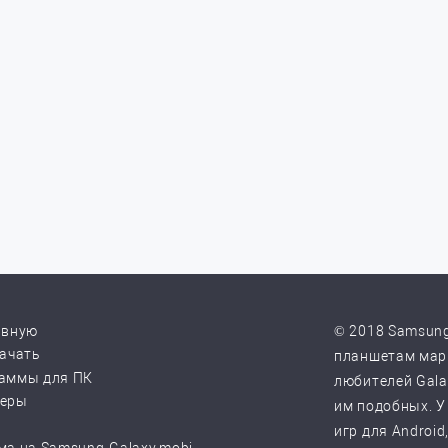
авную
© 2018 Samsung
качать
планшетам марк
аммы для ПК
любителей Galax
веры
им подобных. У
игр для Android
ма на Samsung-Galaxy.mobi