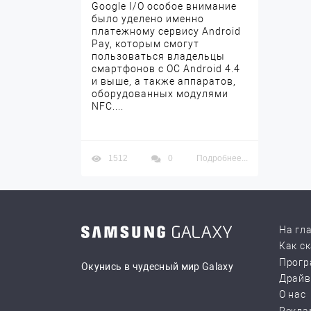
Google I/O особое внимание
было уделено именно
платежному сервису Android
Pay, которым смогут
пользоваться владельцы
смартфонов с ОС Android 4.4
и выше, а также аппаратов,
оборудованных модулями
NFC....
1512
0
Подробнее...
На гл
Как с
Прогр
Окунись в чудесный мир Galaxy
Драй
О нас
Рекла