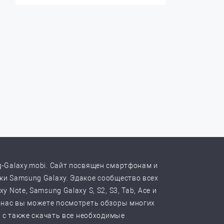
-Galaxy.mobi. Сайт посвящен смартфонам и
и Samsung Galaxy. Эдакое сообщество всех
y Note, Samsung Galaxy S, S2, S3, Tab, Ace и
 нас вы можете посмотреть обзоры многих
, с также скачать все необходимые