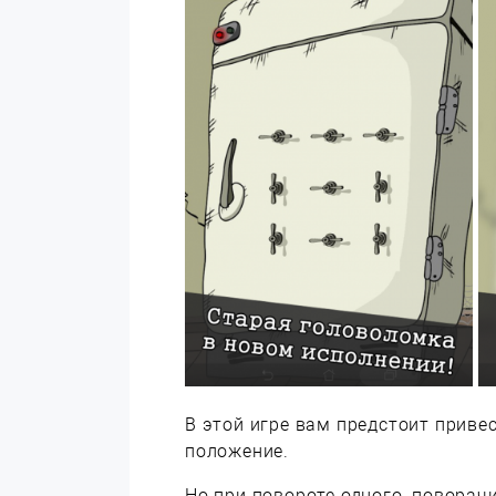
В этой игре вам предстоит приве
положение.
Но при повороте одного, поворач