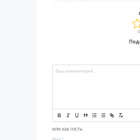
(
Под
или как гость:
Имя
*