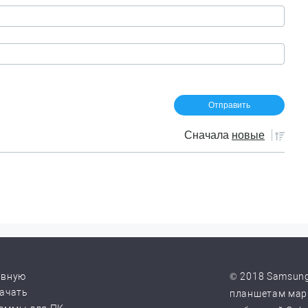
Сначала
новые
авную
© 2018 Samsung
качать
планшетам марк