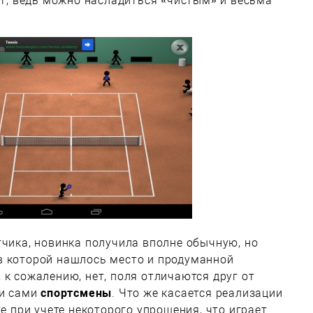
ует, ведь можно насладиться «чистым» и весьма
тчика, новинка получила вполне обычную, но
в которой нашлось место и продуманной
 к сожалению, нет, поля отличаются друг от
 и сами
спортсмены
. Что же касается реализации
же при учете некоторого упрощения, что играет