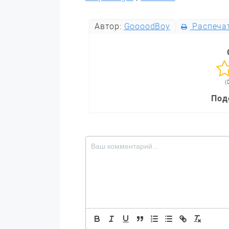
Автор:
GoooodBoy
Распеча
(
Под