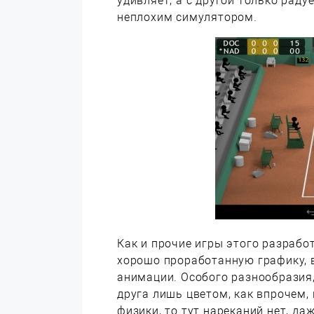
удивляет, а с другой только рад
неплохим симулятором.
Как и прочие игры этого разрабо
хорошо проработанную графику, 
анимации. Особого разнообразия,
друга лишь цветом, как впрочем,
физики, то тут нареканий нет, да