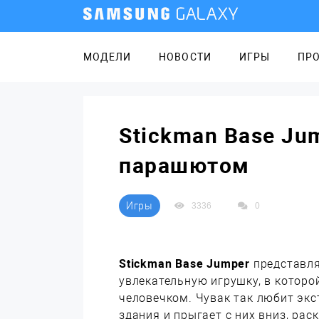
МОДЕЛИ
НОВОСТИ
ИГРЫ
ПР
Stickman Base Ju
парашютом
Игры
3336
0
Stickman Base Jumper
представля
увлекательную игрушку, в котор
человечком. Чувак так любит экс
здания и прыгает с них вниз, ра