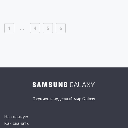
…
1
4
5
6
Окунись в чудесный мир Galaxy
На главную
Как скачать