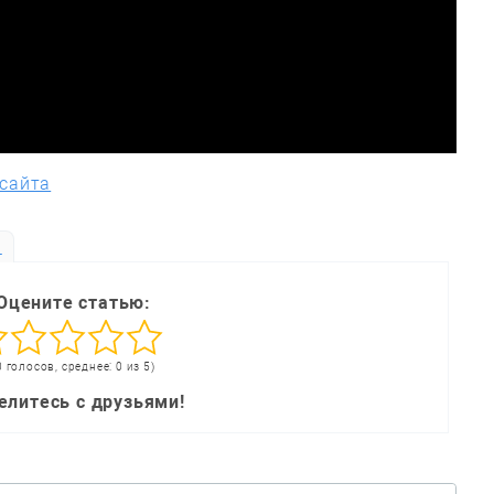
 сайта
ь
Оцените статью:
0 голосов, среднее: 0 из 5)
елитесь с друзьями!