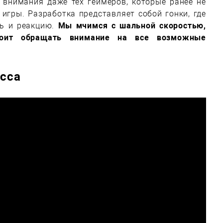
 внимания даже тех геймеров, которые ранее не
гры. Разработка представляет собой гонки, где
ть и реакцию.
Мы мчимся с шальной скоростью,
тоит обращать внимание на все возможные
есса