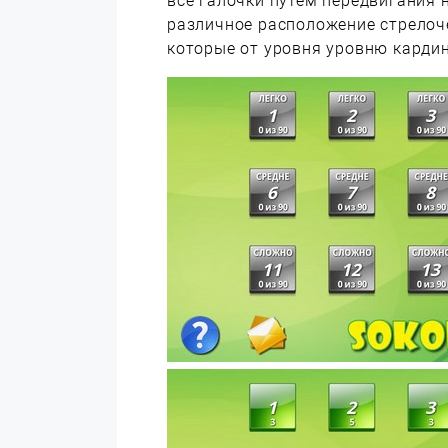
все галочки путем передвигания 
различное расположение стрелоче
которые от уровня уровню карди