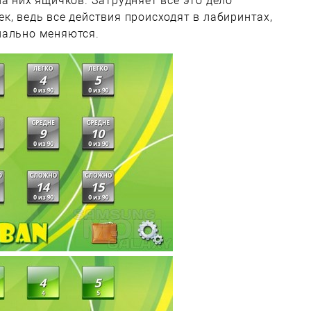
на них ящичков. Затрудняет все это дело
к, ведь все действия происходят в лабиринтах,
нально меняются.