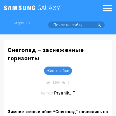
ВИДЖЕТЫ
Снегопад – заснеженные
горизонты
Живые обои
1290
0
Автор:
Pryanik_IT
Зимние живые обои “Снегопад” появились на