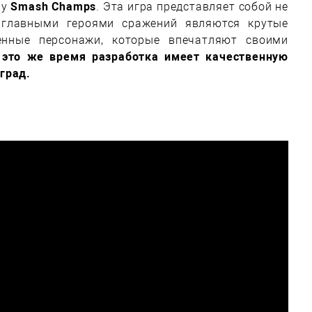
ру
Smash Champs
. Эта игра представляет собой не
к главными героями сражений являются крутые
нные персонажи, которые впечатляют своими
 это же время разработка имеет качественную
град.