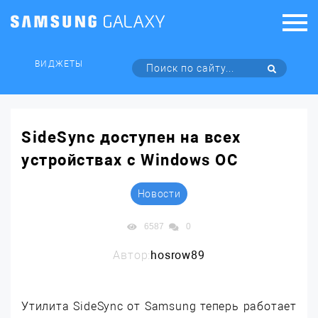
ВИДЖЕТЫ
SideSync доступен на всех
устройствах с Windows ОС
Новости
6587
0
Автор:
hosrow89
Утилита SideSync от Samsung теперь работает