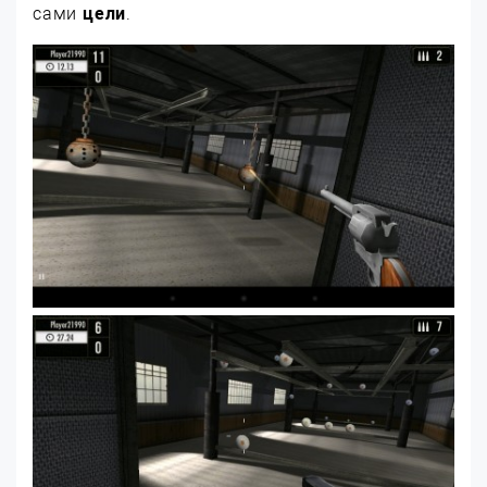
сами
цели
.