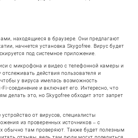
ами, находящиеся в браузере. Они предлагают
тии, начнется установка Skygofree. Вирус будет
аскируется под системное приложение.
иси с микрофона и видео с телефонной камеры и
у отслеживать действия пользователя и
 чтобы у вируса имелась возможность
-Fi-соединение и включает его. Интересно, что
м делать это, но Skygofree обходит этот запрет
е устройство от вирусов, специалисты
ожения из проверенных источников – с
их обычно там проверяют. Также будет полезным
читать отзывы, ведь там люди могут поделиться