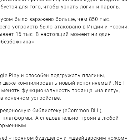
уется для того, чтобы узнать логин и пароль.
русом было заражено больше, чем 850 тыс.
сего устройств было атаковано в Индии и России.
ывает 16 тыс. В настоящий момент ни один
«безбожника».
le Play и способен подгружать плагины,
и даже компилировать новый исполняемый .NET-
т менять функциональность троянца «на лету»,
а конечном устройстве.
вредоносную библиотеку (eCommon.DLL),
платформы. А следовательно, троян в любой
форменным.
ayed «трояном будущего» и «швейцарским ножом»