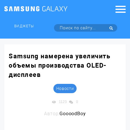
ВИДЖЕТЫ
Samsung намерена увеличить
объемы производства OLED-
дисплеев
Новости
1123
0
Автор:
GoooodBoy