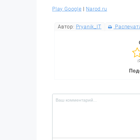
Play Google
|
Narod.ru
Автор:
Pryanik_IT
Распечат
(
Под