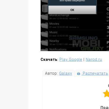
Скачать
:
Play Google
|
Narod.ru
Автор:
Galaxy
Распечатать
Под