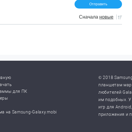
Сначала
новые
авную
© 2018 Samsung
качать
планшетам марк
аммы для ПК
любителей Galax
веры
им подобных. У
игр для Android
ма на Samsung-Galaxy.mobi
приложения и 