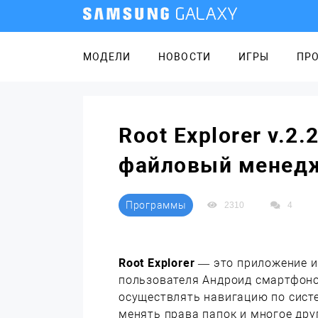
МОДЕЛИ
НОВОСТИ
ИГРЫ
ПР
Root Explorer v.
файловый менед
Программы
2310
4
Root Explorer
— это приложение из
пользователя Андроид смартфоно
осуществлять навигацию по сист
менять права папок и многое дру