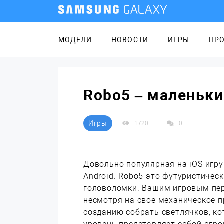
МОДЕЛИ
НОВОСТИ
ИГРЫ
ПР
Robo5 – маленьки
Игры
1720
0
Довольно популярная на iOS игру
Android. Robo5 это футуристиче
головоломки. Вашим игровым пер
несмотря на свое механическое п
созданию собрать светлячков, к