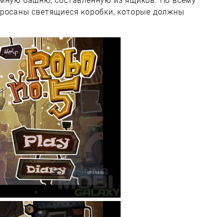
омную башню, составленную из ящиков. По всему
бросаны светящиеся коробки, которые должны