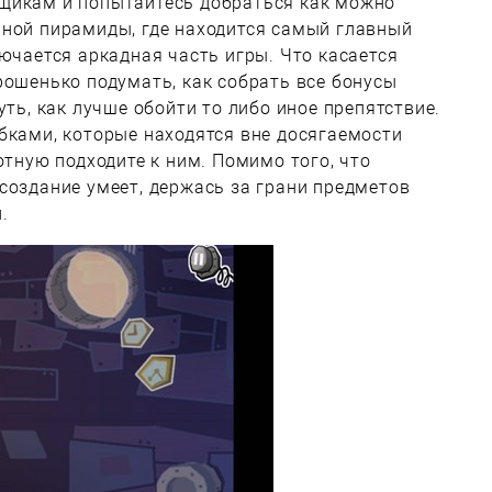
щикам и попытайтесь добраться как можно
нной пирамиды, где находится самый главный
лючается аркадная часть игры. Что касается
рошенько подумать, как собрать все бонусы
уть, как лучше обойти то либо иное препятствие.
бками, которые находятся вне досягаемости
отную подходите к ним. Помимо того, что
создание умеет, держась за грани предметов
.