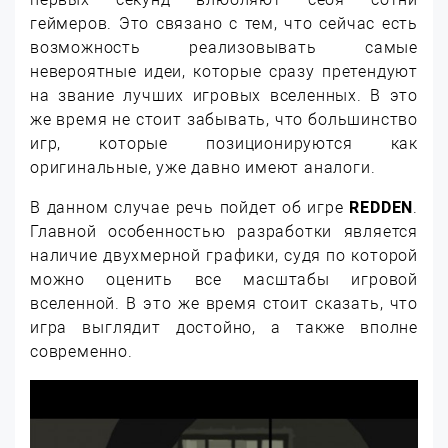
геймеров. Это связано с тем, что сейчас есть
возможность реализовывать самые
невероятные идеи, которые сразу претендуют
на звание лучших игровых вселенных. В это
же время не стоит забывать, что большинство
игр, которые позиционируются как
оригинальные, уже давно имеют аналоги.
В данном случае речь пойдет об игре
REDDEN
.
Главной особенностью разработки является
наличие двухмерной графики, судя по которой
можно оценить все масштабы игровой
вселенной. В это же время стоит сказать, что
игра выглядит достойно, а также вполне
современно.