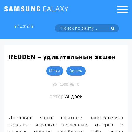
ВИДЖЕТЫ
REDDEN – удивительный экшен
Игры
Экшен
1588
0
Автор:
Андрей
Довольно часто опытные разработчики
создают игровые вселенные, которые с
первых секунд влюбляют себя сотни