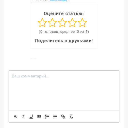
Оцените статью:
(0 голосов, среднее: 0 из 5)
Поделитесь с друзьями!