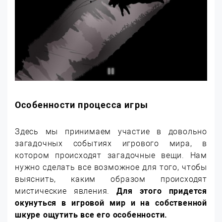
Особенности процесса игры
Здесь мы принимаем участие в довольно
загадочных событиях игрового мира, в
котором происходят загадочные вещи. Нам
нужно сделать все возможное для того, чтобы
выяснить, каким образом происходят
мистические явления.
Для этого придется
окунуться в игровой мир и на собственной
шкуре ощутить все его особенности.