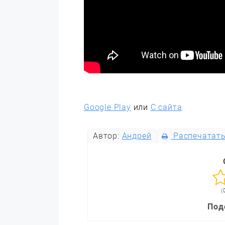
Google Play
или
С сайта
Автор:
Андрей
Распечатат
(
Под