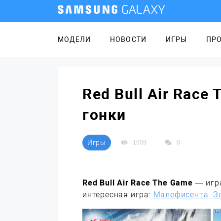
МОДЕЛИ
НОВОСТИ
ИГРЫ
ПР
Red Bull Air Rac
гонки
Игры
1609
0
Red Bull Air Race The Game
— игра
интересная игра:
Малефисента. З