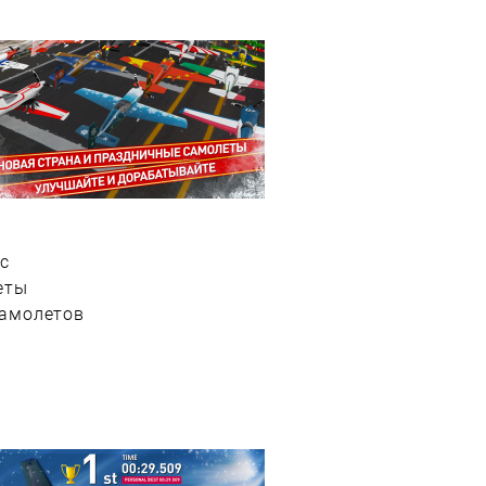
с
еты
самолетов