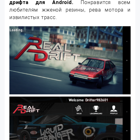
дрифта для Android.
Понравится всем
любителям жженой резины, рева мотора и
извилистых трасс.