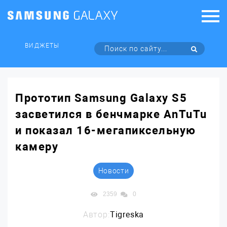
ВИДЖЕТЫ
Прототип Samsung Galaxy S5
засветился в бенчмарке AnTuTu
и показал 16-мегапиксельную
камеру
Новости
2359
0
Автор:
Tigreska