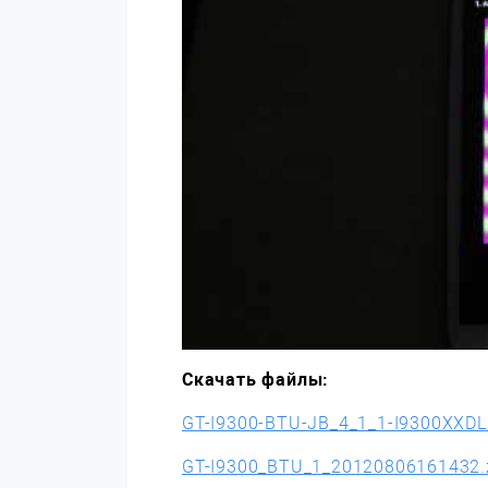
Скачать файлы:
GT-I9300-BTU-JB_4_1_1-I9300XXD
GT-I9300_BTU_1_20120806161432.