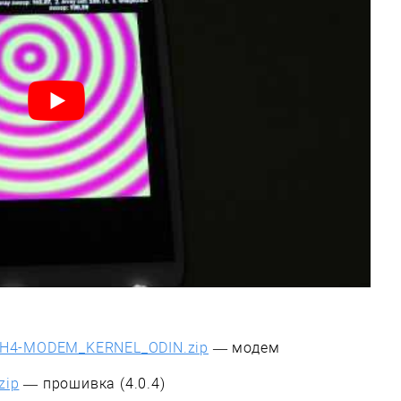
LH4-MODEM_KERNEL_ODIN.zip
— модем
zip
— прошивка (4.0.4)