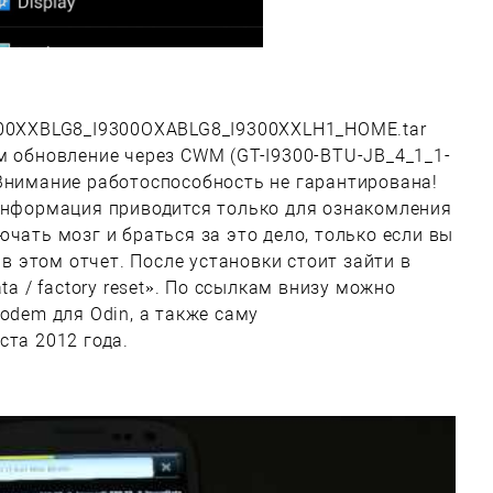
300XXBLG8_I9300OXABLG8_I9300XXLH1_HOME.tar
м обновление через CWM (GT-I9300-BTU-JB_4_1_1-
Внимание работоспособность не гарантирована!
 информация приводится только для ознакомления
чать мозг и браться за это дело, только если вы
 в этом отчет. После установки стоит зайти в
ta / factory reset». По ссылкам внизу можно
odem для Odin, а также саму
ста 2012 года.