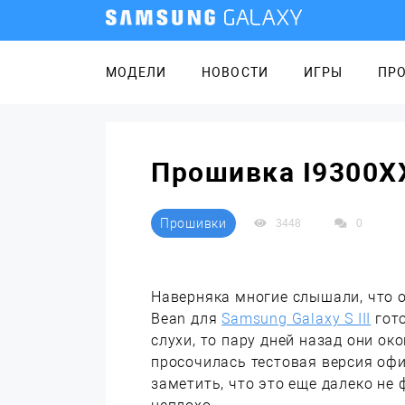
МОДЕЛИ
НОВОСТИ
ИГРЫ
ПР
Прошивка I9300XX
Прошивки
3448
0
Наверняка многие слышали, что о
Bean для
Samsung Galaxy S III
гото
слухи, то пару дней назад они ок
просочилась тестовая версия оф
заметить, что это еще далеко не