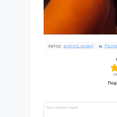
Автор:
android_expert
Распе
(3
Под